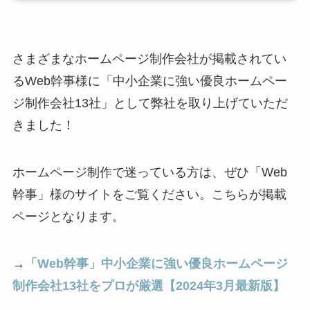
さまざまなホームページ制作会社が掲載されてい
るWeb幹事様に「中小企業に強い優良ホームペー
ジ制作会社13社」として弊社を取り上げていただ
きました！
ホームページ制作で迷っている方は、ぜひ「Web
幹事」様のサイトをご覧ください。こちらが掲載
ページとなります。
→
「Web幹事」中小企業に強い優良ホームページ
制作会社13社をプロが厳選【2024年3月最新版】