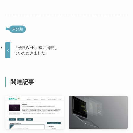
未分類
「優良WEB」様に掲載し
ていただきました！
関連記事